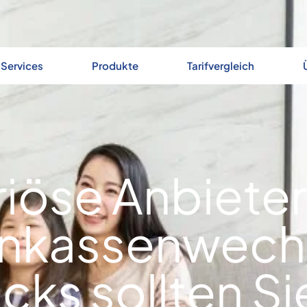
Services
Produkte
Tarifvergleich
iöse Anbiete
nkassenwechs
icks sollten S