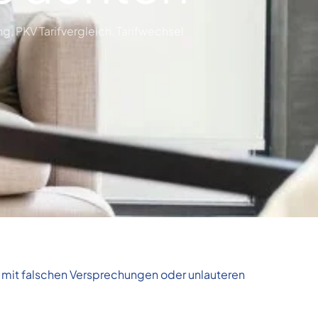
ng
,
PKV Tarifvergleich
,
Tarifwechsel
r mit falschen Versprechungen oder unlauteren