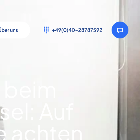
+49(0)40-28787592
Über uns
r beim
el: Auf
ie achten