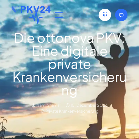
Die ottonova PKV:
Eine digitale
private
Krankenversicheru
ng
Nami Shams
15. Dezember 2023
Private Krankenversicherung