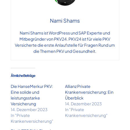
Nami Shams
Nami Shams ist WordPress und SAP Experte und
Mitbegründer von PKV24. PKV24 ist für viele PKV
Versicherte die erste Anlaufstelle für Fragen Rund um
die Themen PKV und Gesundheit.
Ähnliche Beiträge
Die HanseMerkur PKV:
Allianz Private
Eine solide und
Krankenversicherung: Ein
leistungsstarke
Überblick
Versicherung
14. Dezember 2023
14. Dezember 2023
In "Private
In "Private
Krankenversicherung"
Krankenversicherung"