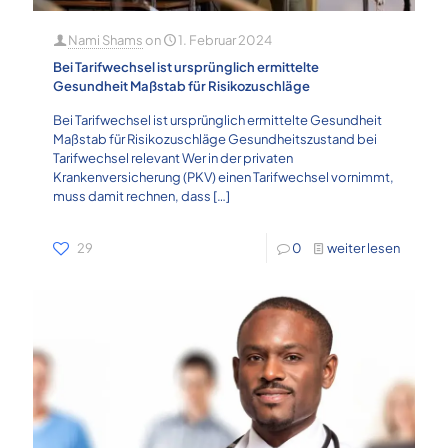
Nami Shams
on
1. Februar 2024
Bei Tarifwechsel ist ursprünglich ermittelte
Gesundheit Maßstab für Risikozuschläge
Bei Tarifwechsel ist ursprünglich ermittelte Gesundheit
Maßstab für Risikozuschläge Gesundheitszustand bei
Tarifwechsel relevant Wer in der privaten
Krankenversicherung (PKV) einen Tarifwechsel vornimmt,
muss damit rechnen, dass
[…]
29
0
weiter lesen