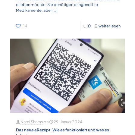
erleben möchte: Sie benötigen dringend Ihre
Medikamente, aber
[…]
14
0
weiter lesen
Nami Shams
on
29. Januar 2024
Das neue eRezept: Wie es funktioniert und was es