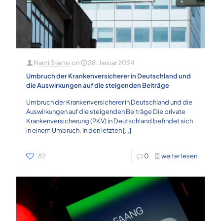
Nami Shams
on
28. Januar 2024
Umbruch der Krankenversicherer in Deutschland und
die Auswirkungen auf die steigenden Beiträge
Umbruch der Krankenversicherer in Deutschland und die
Auswirkungen auf die steigenden Beiträge Die private
Krankenversicherung (PKV) in Deutschland befindet sich
in einem Umbruch. In den letzten
[…]
82
0
weiter lesen