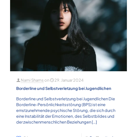
Nami Shams
on
29. Januar 2024
Borderline und Selbstverletzung bei Jugendlichen
Borderline und Selbstverletzung bei Jugendlichen Die
Borderline-Persönlichkeitsstörung (BPS) ist eine
ernstzunehmende psychische Störung, die sich durch
eine Instabilität der Emotionen, des Selbstbildes und
der zwischenmenschlichen Beziehungen
[…]