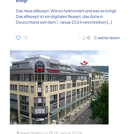
bringt
Das neue eRezept: Wie es funktioniert und was es bringt
Das eRezept ist ein digitales Rezept, das Ärzte in
Deutschland seit dem 1. Januar 2024 verschreiben
[…]
72
0
weiter lesen
Nami Shams
on
28. Januar 2024