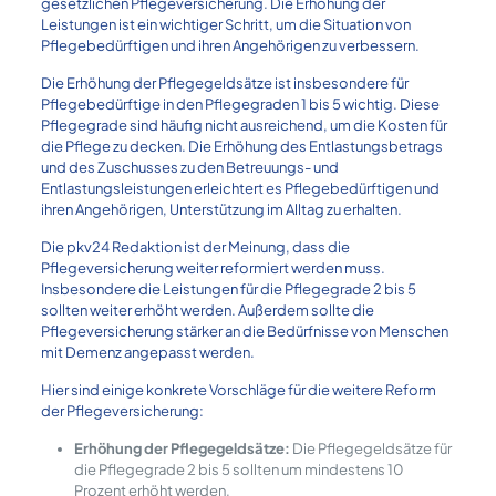
gesetzlichen Pflegeversicherung. Die Erhöhung der
Leistungen ist ein wichtiger Schritt, um die Situation von
Pflegebedürftigen und ihren Angehörigen zu verbessern.
Die Erhöhung der Pflegegeldsätze ist insbesondere für
Pflegebedürftige in den Pflegegraden 1 bis 5 wichtig. Diese
Pflegegrade sind häufig nicht ausreichend, um die Kosten für
die Pflege zu decken. Die Erhöhung des Entlastungsbetrags
und des Zuschusses zu den Betreuungs- und
Entlastungsleistungen erleichtert es Pflegebedürftigen und
ihren Angehörigen, Unterstützung im Alltag zu erhalten.
Die pkv24 Redaktion ist der Meinung, dass die
Pflegeversicherung weiter reformiert werden muss.
Insbesondere die Leistungen für die Pflegegrade 2 bis 5
sollten weiter erhöht werden. Außerdem sollte die
Pflegeversicherung stärker an die Bedürfnisse von Menschen
mit Demenz angepasst werden.
Hier sind einige konkrete Vorschläge für die weitere Reform
der Pflegeversicherung:
Erhöhung der Pflegegeldsätze:
Die Pflegegeldsätze für
die Pflegegrade 2 bis 5 sollten um mindestens 10
Prozent erhöht werden.