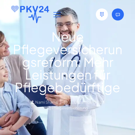
Neue
Pflegeversicherun
gsreform: Mehr
Leistungen für
Pflegebedürftige
Nami Shams
13. Dezember 2023
Pflegeversicherung